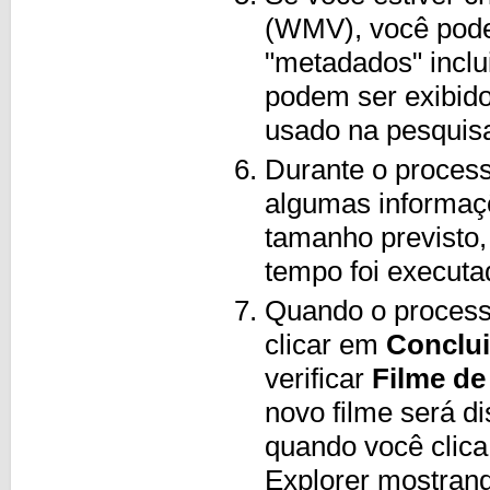
(WMV), você pode
"metadados" inclui
podem ser exibido
usado na pesquisa
Durante o process
algumas informaçõ
tamanho previsto,
tempo foi execut
Quando o processo
clicar em
Conclui
verificar
Filme de
novo filme será d
quando você clic
Explorer mostrand