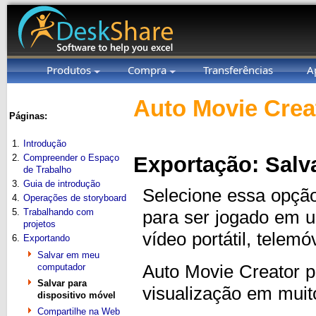
Produtos
Compra
Transferências
A
Auto Movie Crea
Páginas:
1.
Introdução
2.
Compreender o Espaço
Exportação: Salv
de Trabalho
3.
Guia de introdução
Selecione essa opção
4.
Operações de storyboard
5.
Trabalhando com
para ser jogado em u
projetos
vídeo portátil, telem
6.
Exportando
Salvar em meu
computador
Auto Movie Creator p
Salvar para
visualização em muitos
dispositivo móvel
Compartilhe na Web