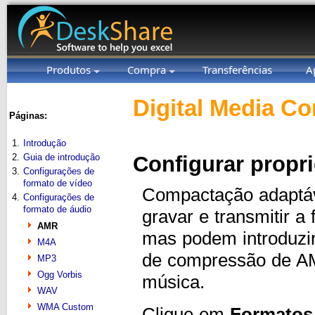
Produtos
Compra
Transferências
A
Digital Media Co
Páginas:
1.
Introdução
2.
Guia de introdução
Configurar prop
3.
Configurações de
formato de vídeo
Compactação adaptáv
4.
Configurações de
formato de áudio
gravar e transmitir 
AMR
mas podem introduzi
M4A
de compressão de AM
MP3
Ogg Vorbis
música.
WAV
WMA Custom
Clique em
Formatos