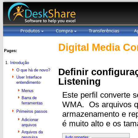
Produtos
Compra
Transferências
A
Digital Media Co
Pages:
1.
Introdução
Definir configur
O que há de novo?
User Interface
Listening
entendimento
Menus
Este perfil converte 
Barra de
WMA. Os arquivos qu
ferramentas
Primeiros passos
armazenamento e re
Adicionar
é muito alto e os ta
arquivos
Arquivos da
pesquisa