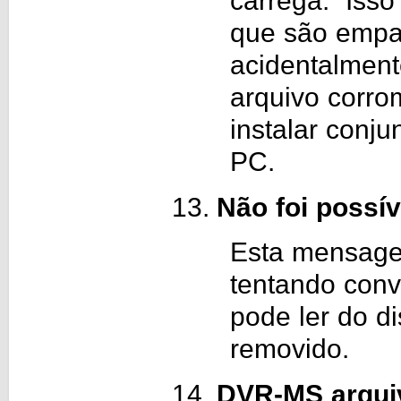
carrega. Isso
que são empa
acidentalmen
arquivo corro
instalar conju
PC.
Não foi possív
Esta mensage
tentando conv
pode ler do d
removido.
DVR-MS arquiv