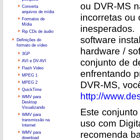
ou DVR-MS nã
Converta
arquivos de mídia
incorretas ou
Formatos de
Mídia
inesperados.
Rip CDs de áudio
software inst
Definições do
formato de vídeo
hardware / sof
3GP
conjunto de 
AVI e DV-AVI
Flash Video
enfrentando 
MPEG 1
DVR-MS, você
MPEG 2
QuickTime
http://www.d
WMV para
Desktop
Visualizando
Este conjunto
WMV para
transmissão na
uso com Digit
Internet
recomenda bai
WMV para
download