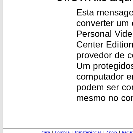
Esta mensage
converter um
Personal Vid
Center Edition
provedor de c
Um protegido
computador em
podem ser co
mesmo no com
Casa
|
Compra
|
Transferências
|
Apoio
|
Recur