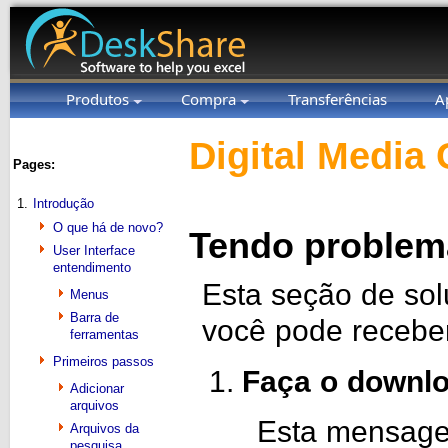
Produtos
Compra
Transferências
A
Digital Media 
Pages:
1.
Introdução
O que há de novo?
Tendo problema
User Interface
entendimento
Esta seção de so
Menus
Barra de
você pode receber
ferramentas
Primeiros passos
Faça o downlo
Adicionar
arquivos
Esta mensage
Arquivos da
pesquisa