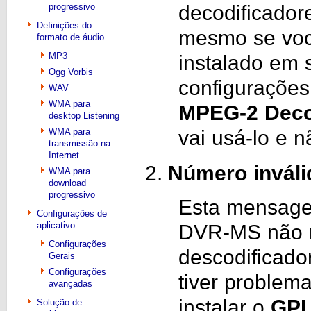
decodificador
progressivo
Definições do
mesmo se você
formato de áudio
MP3
instalado em
Ogg Vorbis
configurações
WAV
WMA para
MPEG-2 Dec
desktop Listening
vai usá-lo e 
WMA para
transmissão na
Internet
Número inváli
WMA para
download
progressivo
Esta mensagem
Configurações de
aplicativo
DVR-MS não r
Configurações
descodificado
Gerais
Configurações
tiver problem
avançadas
instalar o
GPL
Solução de