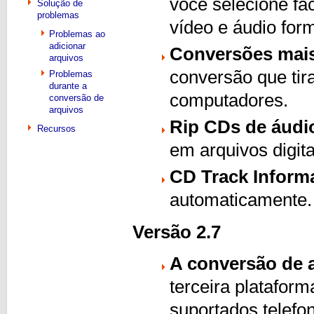
você selecione fa
Solução de
problemas
vídeo e áudio for
Problemas ao
adicionar
Conversões mais
arquivos
conversão que tir
Problemas
durante a
computadores.
conversão de
arquivos
Rip CDs de áudi
Recursos
em arquivos digit
CD Track Inform
automaticamente.
Versão 2.7
A conversão de 
terceira platafor
suportados telefo