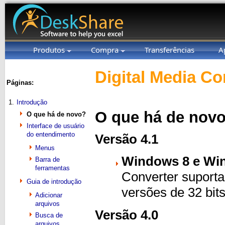
Produtos
Compra
Transferências
A
Digital Media Co
Páginas:
1.
Introdução
O que há de novo
O que há de novo?
Interface de usuário
do entendimento
Versão 4.1
Menus
Windows 8 e Win
Barra de
ferramentas
Converter suport
Guia de introdução
versões de 32 bits
Adicionar
arquivos
Versão 4.0
Busca de
arquivos