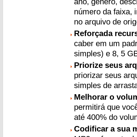
ano, gênero, descr
número da faixa, 
no arquivo de ori
Reforçada recurs
caber em um pad
simples) e 8, 5 G
Priorize seus ar
priorizar seus ar
simples de arrasta
Melhorar o volu
permitirá que voc
até 400% do volum
Codificar a sua