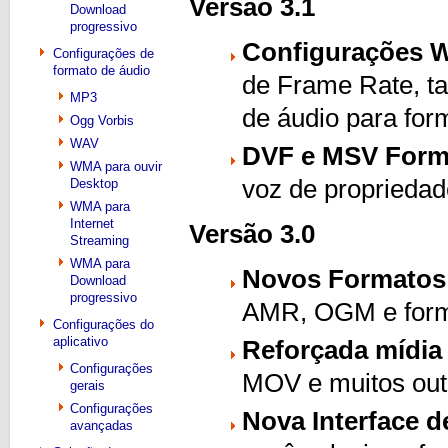
Versão 3.1
Download
progressivo
Configurações 
Configurações de
formato de áudio
de Frame Rate, ta
MP3
de áudio para fo
Ogg Vorbis
WAV
DVF e MSV Form
WMA para ouvir
voz de proprieda
Desktop
WMA para
Internet
Versão 3.0
Streaming
WMA para
Novos Formatos
Download
progressivo
AMR, OGM e for
Configurações do
aplicativo
Reforçada mídia 
Configurações
MOV e muitos out
gerais
Configurações
Nova Interface d
avançadas