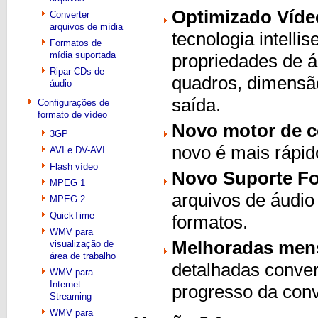
Optimizado Víde
Converter
arquivos de mídia
tecnologia intell
Formatos de
mídia suportada
propriedades de áu
Ripar CDs de
quadros, dimensão
áudio
saída.
Configurações de
formato de vídeo
Novo motor de 
3GP
novo é mais rápid
AVI e DV-AVI
Flash vídeo
Novo Suporte Fo
MPEG 1
arquivos de áudio
MPEG 2
QuickTime
formatos.
WMV para
Melhoradas mens
visualização de
área de trabalho
detalhadas conve
WMV para
Internet
progresso da con
Streaming
WMV para