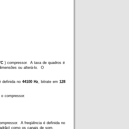
VC
)
compressor. A taxa de quadros
é
imensões ou alterá-lo. O
é definida no
44100 Hz
, bitrate em
128
 o compressor.
ompressor. A freqüência é definida no
adrão) como os canais de som.