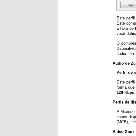
Este perfi
Este compr
a taxa de 
você defin
O compres
dispositiv
áudio cria
Áudio de Zu
Perfil de
Este perfi
forma que 
128 Kbps
Perfis de di
A Microsof
esses disp
(MCE), se
Vídeo Xbox