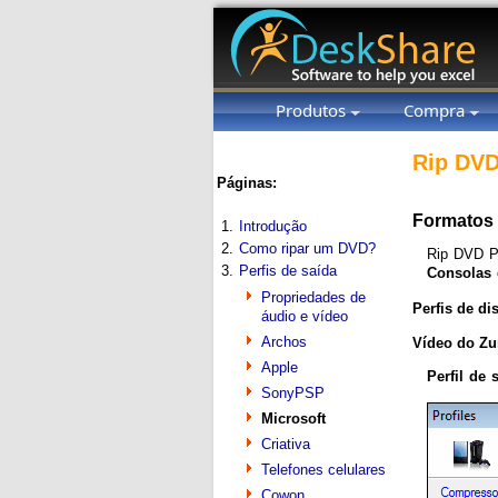
Produtos
Compra
Rip DVD
Páginas:
Formatos 
1.
Introdução
2.
Como ripar um DVD?
Rip DVD Pl
3.
Perfis de saída
Consolas 
Propriedades de
Perfis de di
áudio e vídeo
Archos
Vídeo do Zu
Apple
Perfil de
SonyPSP
Microsoft
Criativa
Telefones celulares
Cowon