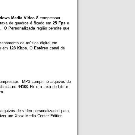
dows Media Video 8
compressor.
 taxa de quadros
é fixado em
25 Fps
e
lo. O
Personalizada
região permite que
azenamento de música digital em
ate em
128 Kbps.
O
Estéreo
canal de
ompressor. MP3 comprime arquivos de
efinida no
44100 Hz
e a taxa de bits é
om.
 arquivos de vídeo personalizados para
iver um Xbox Media Center Edition