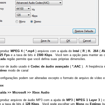
l produz
MPEG 4
(
*.mp4
) arquivos com a ajuda do
Intel
(
R
)
H. 264
(
A
25 Fps
e a taxa de bits é
1500 Kbps
. Você tem a opção para manter as d
zada
região permite que você defina suas próprias dimensões.
sor de áudio usado é
Codec de áudio avançado
(
*.AAC
). A freqüência 
téreo
modo de canal
onfigurações podem ser alteradas excepto o formato de arquivo de vídeo e
box
 saída >> Microsoft >> Xbox Audio
l produz arquivos de áudio MP3 com a ajuda de
MP3
(
MPEG 1 Layer 3
) c
 a taxa de bits é
128 Kbps
. Você pode escolher um
Mono
ou
Estéreo
(p