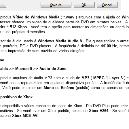
l produz
Vídeo do Windows Media
(
*.wmv
) arquivos com a ajuda do
Win
essor oferece um vídeo de qualidade perto de DVD em bitrates baixas. A
bits é
512 Kbps
. Você tem a opção para manter as dimensões ou alterá-
a suas próprias dimensões.
sor de áudio usado é
Windows Media Audio 8
. Ele quase triplica o arm
os portáteis, PC e DVD players. A freqüência é definida no
44100 Hz
, bitr
 uma impressão de som ouvido de várias direções.
ne
 saída >> Microsoft >> Audio de Zune
l produz arquivos de áudio MP3 com a ajuda de
MP3
(
MPEG 1 Layer 3
) c
você possa reproduzi-los em qualquer dispositivo portátil. A freqüência é d
. Você pode escolher um
Mono
ou
Estéreo
(padrão) como os canais de s
spositivos de Xbox
t disponibiliza vários consoles de jogos de Xbox. Rip DVD Plus pode criar
ositivos. Se você tiver um Xbox padrão, selecione
Xbox H264
. Se você t
lecione
Xbox MCE AVI
.