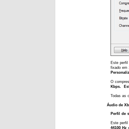
Este perfi
fixado em
Personali
O compres
Kbps. Es
Todas as c
Áudio de X
Perfil de
Este perfi
44100 Hz
e