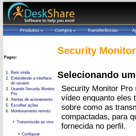
Produtos
Compra
Transferências
A
Security Monitor
Pages:
Selecionando um 
1.
Bem vinda
2.
Entendendo a interface
do usuário
Security Monitor Pro 
3.
Usando Security Monitor
Pro
vídeo enquanto eles 
4.
Alertas de acionamento
sobre como as transm
5.
Escolher ações
6.
Monitoramento remoto
compactadas, para q
Transmissão ao vivo
fornecida no perfil.
Configurar