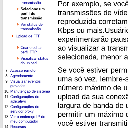
Por exemplo, se você 
transmissão
Selecione um
transmissões de víde
perfil de
transmissão
reproduzida correta
Ver status de
Kbps ou mais.Usuári
transmissão
Upload de FTP
experimentarão pausa
ao visualizar a tran
Criar e editar
perfil FTP
selecionada, menor a
Visualizar status
do upload
Se você estiver perm
7.
Acesso remoto
8.
Agendamento
uma só vez, lembre-s
9.
Visualizar eventos
número máximo de usu
gravados
10.
Manutenção de sistema
upload da sua conexã
11.
Configurações do
aplicativo
largura de banda de 
12.
Configurações do
servidor proxy
permitir um máximo d
13.
Ver o endereço IP do
você estiver transmit
meu computador
14.
Recursos