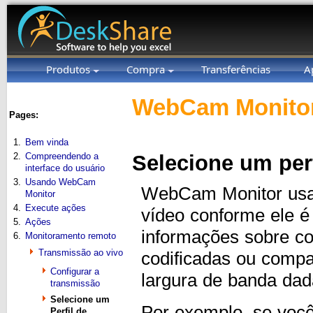
Produtos
Compra
Transferências
A
WebCam Monitor
Pages:
1.
Bem vinda
2.
Compreendendo a
Selecione um per
interface do usuário
3.
Usando WebCam
WebCam Monitor usa o
Monitor
4.
Execute ações
vídeo conforme ele 
5.
Ações
informações sobre c
6.
Monitoramento remoto
Transmissão ao vivo
codificadas ou comp
Configurar a
largura de banda dada
transmissão
Selecione um
Por exemplo, se você 
Perfil de