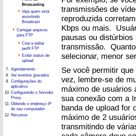
Broacasting
transmissões de víd
Veja quem está
assistindo
reproduzida corretam
Broadcast
Kbps ou mais. Usuá
Carregar arquivos
para FTP
pausas ou distúrbios 
Criar e editar
transmissão. Quanto
perfil FTP
selecionar, menor se
Exibir status de
upload
Se você permitir que
7.
Agendamento
8.
Ver eventos gravados
vez, lembre-se de mu
9.
Configurações do
aplicativo
máximo de usuários a
10.
Configurando o Servidor
sua conexão com a In
Proxy
11.
Obtendo o endereço IP
banda de upload for 
do seu computador
12.
Recursos
máximo de 2 usuários
transmitindo de vári