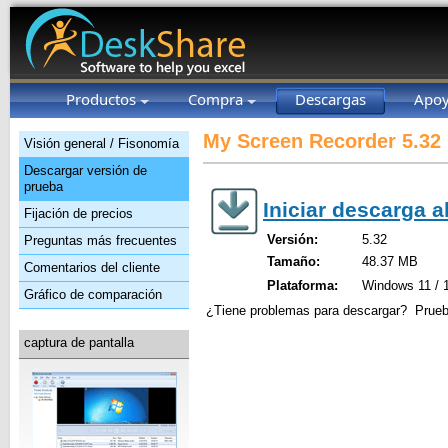
Productos
Compra
Descargas
Apo
My Screen Recorder 5.32
Visión general / Fisonomía
Descargar versión de
prueba
Iniciar descarga 
Fijación de precios
Versión:
5.32
Preguntas más frecuentes
Tamaño:
48.37 MB
Comentarios del cliente
Plataforma:
Windows 11 / 1
Gráfico de comparación
¿Tiene problemas para descargar? Pruebe 
captura de pantalla