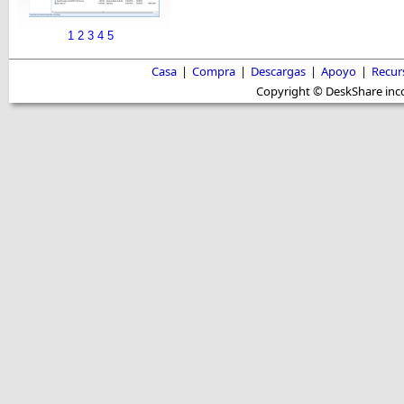
1
2
3
4
5
Casa
|
Compra
|
Descargas
|
Apoyo
|
Recur
Copyright © DeskShare inc