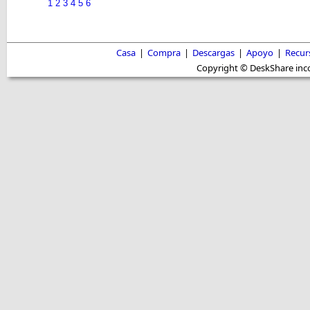
1
2
3
4
5
6
Casa
|
Compra
|
Descargas
|
Apoyo
|
Recur
Copyright © DeskShare inc