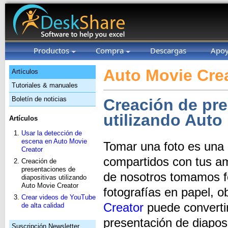
Productos
Compra
Descargas
Apo
Auto Movie Crea
Artículos
Tutoriales & manuales
Boletín de noticias
Creación de pre
utilizando Auto
Artículos
Usar la detección de
escena en Auto Movie
Tomar una foto es una
Creator
compartidos con tus am
Creación de
presentaciones de
de nosotros tomamos fo
diapositivas utilizando
Auto Movie Creator
fotografías en papel, 
Crear videos de YouTube
Creator
puede convertir
de alta calidad
presentación de diaposi
Suscripción Newsletter