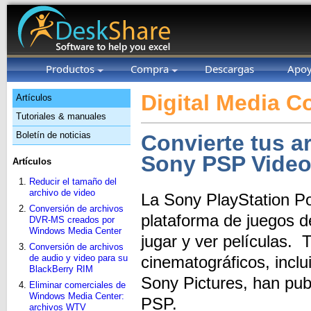
Productos
Compra
Descargas
Apo
Digital Media C
Artículos
Tutoriales & manuales
Boletín de noticias
Convierte tus a
Sony PSP Vide
Artículos
Reducir el tamaño del
archivo de video
La Sony PlayStation Po
Conversión de archivos
plataforma de juegos 
DVR-MS creados por
Windows Media Center
jugar y ver películas. 
Conversión de archivos
de audio y video para su
cinematográficos, incl
BlackBerry RIM
Sony Pictures, han pub
Eliminar comerciales de
Windows Media Center:
PSP.
archivos WTV