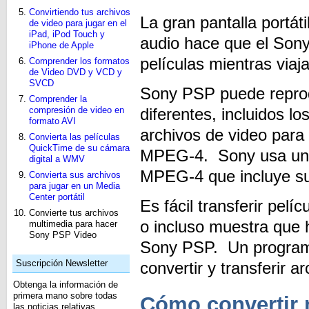
Convirtiendo tus archivos
La gran pantalla portá
de video para jugar en el
iPad, iPod Touch y
audio hace que el Son
iPhone de Apple
películas mientras viaj
Comprender los formatos
de Video DVD y VCD y
SVCD
Sony PSP puede reprod
Comprender la
compresión de video en
diferentes, incluidos
formato AVI
archivos de video par
Convierta las películas
QuickTime de su cámara
MPEG-4. Sony usa una 
digital a WMV
MPEG-4 que incluye su
Convierta sus archivos
para jugar en un Media
Center portátil
Es fácil transferir pel
Convierte tus archivos
o incluso muestra que
multimedia para hacer
Sony PSP Video
Sony PSP. Un progr
Suscripción Newsletter
convertir y transferir
Obtenga la información de
primera mano sobre todas
Cómo convertir
las noticias relativas