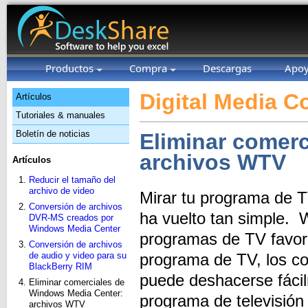
Productos
Compra
Descargas
Apo
Digital Media C
Artículos
Tutoriales & manuales
Boletín de noticias
Eliminar comer
archivos WTV
Artículos
Reducir el tamaño del
archivo de video
Mirar tu programa de TV
Conversión de archivos
ha vuelto tan simple. 
DVR-MS creados por
Windows Media Center
programas de TV favor
Conversión de archivos
de audio y video para su
programa de TV, los c
BlackBerry RIM
puede deshacerse fácil
Eliminar comerciales de
Windows Media Center:
programa de televisión 
archivos WTV