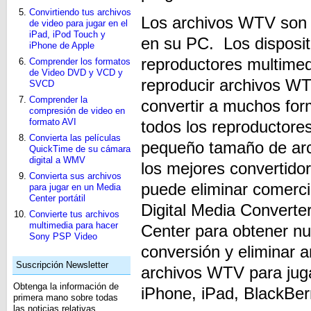
Convirtiendo tus archivos
Los archivos WTV son 
de video para jugar en el
iPad, iPod Touch y
en su PC. Los dispositi
iPhone de Apple
reproductores multimed
Comprender los formatos
de Video DVD y VCD y
reproducir archivos W
SVCD
Comprender la
convertir a muchos fo
compresión de video en
formato AVI
todos los reproductor
Convierta las películas
pequeño tamaño de ar
QuickTime de su cámara
digital a WMV
los mejores convertid
Convierta sus archivos
puede eliminar comerci
para jugar en un Media
Center portátil
Digital Media Convert
Convierte tus archivos
multimedia para hacer
Center para obtener n
Sony PSP Video
conversión y eliminar 
Suscripción Newsletter
archivos WTV para juga
Obtenga la información de
iPhone, iPad, BlackB
primera mano sobre todas
las noticias relativas