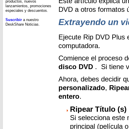
Este artículo explica u
productos, nuevos
lanzamientos, promociones
DVD a otros formatos ú
especiales y descuentos.
Extrayendo un v
Suscribir
a nuestro
DeskShare Noticias.
Ejecute Rip DVD Plus e
computadora.
Comience el proceso de
disco DVD
. Si tiene v
Ahora, debes decidir q
personalizado
,
Ripear
entero
.
Ripear Título (s)
Si selecciona este 
principal (película