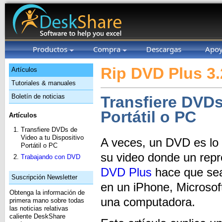
Productos
Compra
Descargas
Apo
Rip DVD Plus 3.
Artículos
Tutoriales & manuales
Boletín de noticias
Transfiere DVDs
Portátil o PC
Artículos
Transfiere DVDs de
Video a tu Dispositivo
A veces, un DVD es lo 
Portátil o PC
su video donde un rep
Trabajando con DVD
DVD Plus
hace que sea 
Suscripción Newsletter
en un iPhone, Microsoft
Obtenga la información de
una computadora.
primera mano sobre todas
las noticias relativas
caliente DeskShare