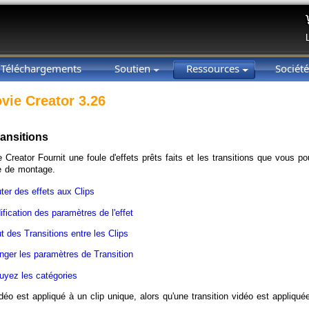
Téléchargements
Soutien
Ressources
Sociét
vie Creator 3.26
ransitions
 Creator Fournit une foule d'effets prêts faits et les transitions que vous p
le de montage.
ter des effets aux Clips
fication des paramètres de l'effet
t des Transitions entre les Clips
nger les paramètres de Transition
uyez les catégories
déo est appliqué à un clip unique, alors qu'une transition vidéo est appliqué