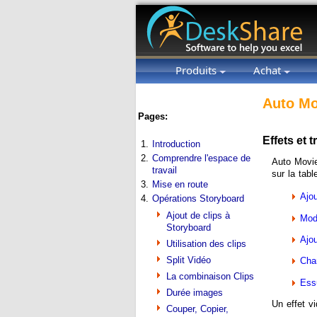
Produits
Achat
Auto Mo
Pages:
Effets et t
1.
Introduction
2.
Comprendre l'espace de
Auto Movie
travail
sur la tab
3.
Mise en route
Ajou
4.
Opérations Storyboard
Ajout de clips à
Modi
Storyboard
Ajou
Utilisation des clips
Split Vidéo
Cha
La combinaison Clips
Ess
Durée images
Un effet vi
Couper, Copier,