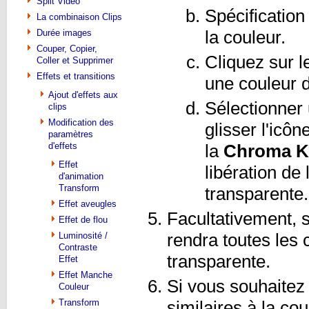
Split Vidéo
Spécification
La combinaison Clips
la couleur.
Durée images
Couper, Copier,
Cliquez sur 
Coller et Supprimer
Effets et transitions
une couleur d
Ajout d'effets aux
Sélectionner 
clips
Modification des
glisser l'icôn
paramètres
d'effets
la
Chroma Ke
Effet
libération de 
d'animation
Transform
transparente.
Effet aveugles
Facultativement, 
Effet de flou
rendra toutes les
Luminosité /
Contraste
transparente.
Effet
Effet Manche
Si vous souhaitez
Couleur
Transform
similaires à la c