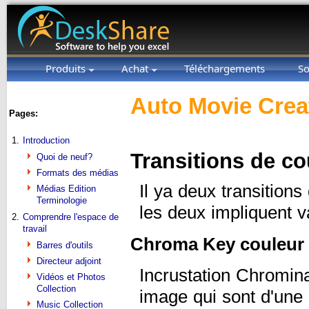
Produits
Achat
Téléchargements
So
Auto Movie Crea
Pages:
1.
Introduction
Transitions de co
Quoi de neuf?
Formats des médias
Il ya deux transition
Médias Edition
Terminologie
les deux impliquent v
2.
Comprendre l'espace de
travail
Chroma Key couleur
Barres d'outils
Directeur adjoint
Incrustation Chromina
Vidéos et Photos
Collection
image qui sont d'une c
Music Collection