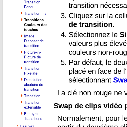
Transition
transition nécessa
Fondu
Transition Iris
Cliquez sur la cell
Transitions
de transition
.
Couleurs des
touches
Sélectionnez le
Si
Image
Disposer de
valeurs plus élevé
transition
couleurs non-roug
Picture-in-
Picture de
Par défaut, le deu
transition
Transition
placé en face de l
Pixelate
sélectionnant
Swap
Dissolution
aléatoire de
transition
La clé non rouge ne 
Transition
Transition
Swap de clips vidéo p
extensible
Essuyez
Normalement, pour les
Transitions
partir du deuxième cli
Essuyez