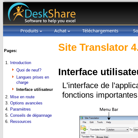
Produits
Achat
Téléchargements
So
Site Translator 4
Pages:
1.
Introduction
Interface utilisate
Quoi de neuf?
Langues prises en
charge
L'interface de l'appli
Interface utilisateur
fonctions importantes
2.
Mise en route
3.
Options avancées
4.
Paramètres
5.
Conseils de dépannage
6.
Ressources