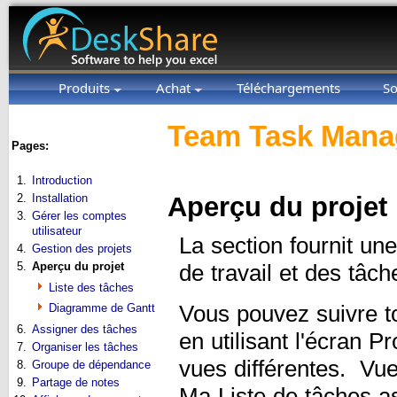
Produits
Achat
Téléchargements
So
Team Task Manag
Pages:
1.
Introduction
2.
Installation
Aperçu du projet
3.
Gérer les comptes
utilisateur
La section fournit une
4.
Gestion des projets
5.
Aperçu du projet
de travail et des tâ
Liste des tâches
Diagramme de Gantt
Vous pouvez suivre to
6.
Assigner des tâches
en utilisant l'écran P
7.
Organiser les tâches
vues différentes. Vu
8.
Groupe de dépendance
9.
Partage de notes
Ma Liste de tâches a