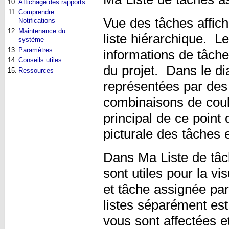
10.
Affichage des rapports
11.
Comprendre
Vue des tâches affic
Notifications
12.
Maintenance du
liste hiérarchique. L
système
13.
Paramètres
informations de tâche
14.
Conseils utiles
du projet. Dans le d
15.
Ressources
représentées par des 
combinaisons de coule
principal de ce point
picturale des tâches e
Dans Ma Liste de tâch
sont utiles pour la vi
et tâche assignée par
listes séparément est
vous sont affectées e