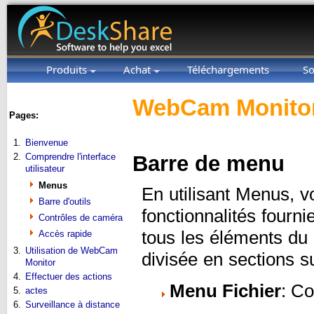
Produits
Achat
Téléchargements
So
WebCam Monitor
Pages:
1.
Bienvenue
2.
Comprendre l'interface
Barre de menu
utilisateur
Menus
En utilisant Menus, v
Barre d'outils
fonctionnalités fourn
Contrôles de caméra
tous les éléments du
Accès rapide
3.
Utilisation de WebCam
divisée en sections s
Monitor
4.
Effectuer des actions
Menu Fichier
: C
5.
actes
6.
Surveillance à distance