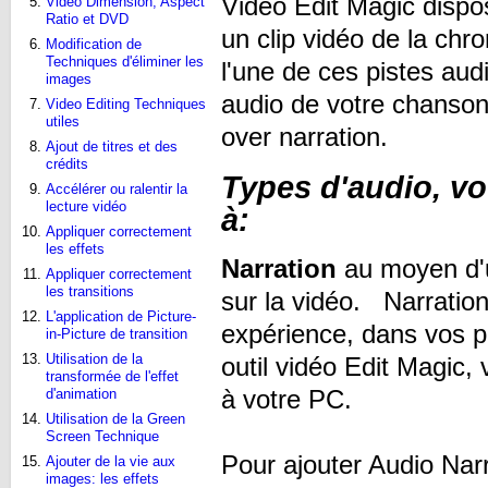
Video Edit Magic dispo
Video Dimension, Aspect
Ratio et DVD
un clip vidéo de la chr
Modification de
Techniques d'éliminer les
l'une de ces pistes au
images
audio de votre chanson 
Video Editing Techniques
utiles
over narration.
Ajout de titres et des
crédits
Types d'audio, vo
Accélérer ou ralentir la
lecture vidéo
à:
Appliquer correctement
les effets
Narration
au moyen d'u
Appliquer correctement
les transitions
sur la vidéo. Narration
L'application de Picture-
expérience, dans vos p
in-Picture de transition
Utilisation de la
outil vidéo Edit Magic
transformée de l'effet
à votre PC.
d'animation
Utilisation de la Green
Screen Technique
Pour ajouter Audio Narr
Ajouter de la vie aux
images: les effets