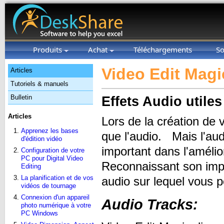
Produits
Achat
Téléchargements
So
Video Edit Magi
Articles
Tutoriels & manuels
Bulletin
Effets Audio utiles
Articles
Lors de la création de 
Apprenez les bases
que l'audio. Mais l'audi
d'édition vidéo
important dans l'améli
Configuration de votre
PC pour Digital Video
Reconnaissant son imp
Editing
La planification et de vos
audio sur lequel vous p
vidéos de tournage
Connexion d'un appareil
Audio Tracks:
photo numérique à votre
PC Windows