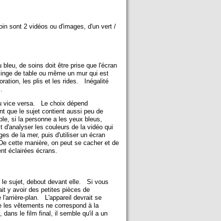
in sont 2 vidéos ou d'images, d'un vert /
bleu, de soins doit être prise que l'écran
 linge de table ou même un mur qui est
ation, les plis et les rides. Inégalité
.
 ou vice versa. Le choix dépend
ant que le sujet contient aussi peu de
le, si la personne a les yeux bleus,
 d'analyser les couleurs de la vidéo qui
ges de la mer, puis d'utiliser un écran
 De cette manière, on peut se cacher et de
nt éclairées écrans.
r le sujet, debout devant elle. Si vous
ait y avoir des petites pièces de
'arrière-plan. L'appareil devrait se
ue les vêtements ne correspond à la
ans le film final, il semble qu'il a un