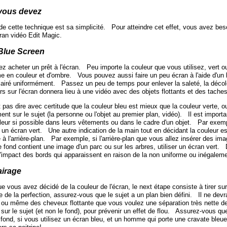
vous devez
de cette technique est sa simplicité. Pour atteindre cet effet, vous avez beso
cran vidéo Edit Magic.
 Blue Screen
 acheter un prêt à l'écran. Peu importe la couleur que vous utilisez, vert ou 
me en couleur et d'ombre. Vous pouvez aussi faire un peu écran à l'aide d'un
clairé uniformément. Passez un peu de temps pour enlever la saleté, la décolor
rs sur l'écran donnera lieu à une vidéo avec des objets flottants et des taches
 pas dire avec certitude que la couleur bleu est mieux que la couleur verte,
ent sur le sujet (la personne ou l'objet au premier plan, vidéo). Il est import
uleur si possible dans leurs vêtements ou dans le cadre d'un objet. Par exemp
 un écran vert. Une autre indication de la main tout en décidant la couleur est
 à l'arrière-plan. Par exemple, si l'arrière-plan que vous allez insérer des ima
e fond contient une image d'un parc ou sur les arbres, utiliser un écran vert.
l'impact des bords qui apparaissent en raison de la non uniforme ou inégaleme
airage
e vous avez décidé de la couleur de l'écran, le next étape consiste à tirer su
 de la perfection, assurez-vous que le sujet a un plan bien défini. Il ne devr
ou même des cheveux flottante que vous voulez une séparation très nette de l
 sur le sujet (et non le fond), pour prévenir un effet de flou. Assurez-vous q
fond, si vous utilisez un écran bleu, et un homme qui porte une cravate bleue, d