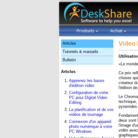
Produits
Achat
Video 
Articles
Tutoriels & manuels
Utilisati
Bulletin
«Le monde 
Articles
Ce prix ref
choses qui 
Apprenez les bases
créateur du
d'édition vidéo
l'édition d
Configuration de votre
Le Chroma 
PC pour Digital Video
technique, 
Editing
pyramides 
La planification et de vos
vidéos de tournage
Fondamenta
deux sont 
Connexion d'un appareil
l'image d'
photo numérique à votre
vidéo avec
PC Windows
graphiques