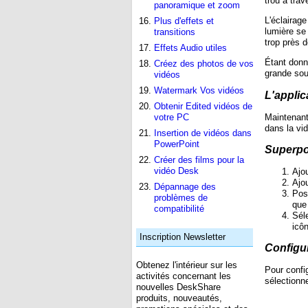
trou à trav
panoramique et zoom
L'éclairage
Plus d'effets et
lumière se 
transitions
trop près d
Effets Audio utiles
Étant donné
Créez des photos de vos
grande sou
vidéos
Watermark Vos vidéos
L'applic
Obtenir Edited vidéos de
Maintenant
votre PC
dans la vi
Insertion de vidéos dans
PowerPoint
Superpo
Créer des films pour la
vidéo Desk
Ajou
Ajo
Dépannage des
Posi
problèmes de
que
compatibilité
Sél
icô
Inscription Newsletter
Configu
Obtenez l'intérieur sur les
Pour config
activités concernant les
sélectionn
nouvelles DeskShare
produits, nouveautés,