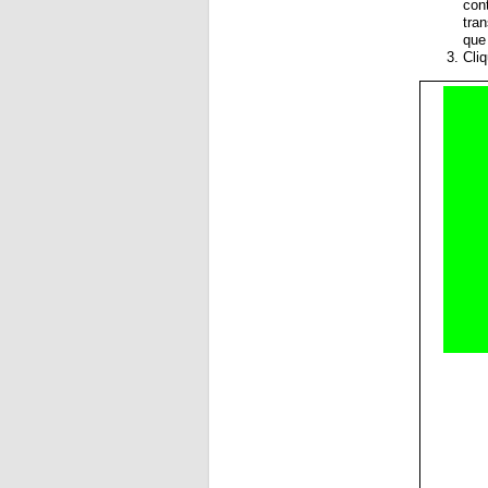
con
tra
que
Cli