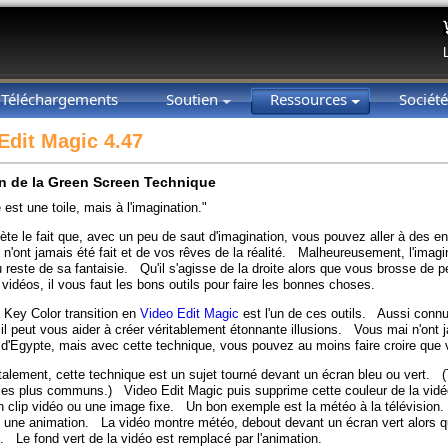
Téléchargements
Soutien
Ressources
Sociét
Edit Magic 4.47
on de la Green Screen Technique
est une toile, mais à l'imagination."
lète le fait que, avec un peu de saut d'imagination, vous pouvez aller à des end
n'ont jamais été fait et de vos rêves de la réalité. Malheureusement, l'imagina
 reste de sa fantaisie. Qu'il s'agisse de la droite alors que vous brosse de pei
e vidéos, il vous faut les bons outils pour faire les bonnes choses.
Key Color transition en
Video Edit Magic
est l'un de ces outils. Aussi connu
il peut vous aider à créer véritablement étonnante illusions. Vous mai n'ont j
d'Egypte, mais avec cette technique, vous pouvez au moins faire croire que v
lement, cette technique est un sujet tourné devant un écran bleu ou vert. (
les plus communs.) Video Edit Magic puis supprime cette couleur de la vidéo 
un clip vidéo ou une image fixe. Un bon exemple est la météo à la télévisio
 une animation. La vidéo montre météo, debout devant un écran vert alors que
. Le fond vert de la vidéo est remplacé par l'animation.