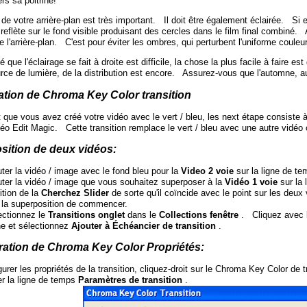
ers sa poitrine!
 de votre arrière-plan est très important. Il doit être également éclairée. Si 
reflète sur le fond visible produisant des cercles dans le film final combiné.
e l'arrière-plan. C'est pour éviter les ombres, qui perturbent l'uniforme couleur 
 que l'éclairage se fait à droite est difficile, la chose la plus facile à faire e
rce de lumière, de la distribution est encore. Assurez-vous que l'automne, a
ation de Chroma Key Color transition
 que vous avez créé votre vidéo avec le vert / bleu, les next étape consiste à
déo Edit Magic. Cette transition remplace le vert / bleu avec une autre vidéo 
sition de deux vidéos:
ter la vidéo / image avec le fond bleu pour la
Video 2 voie
sur la ligne de te
uter la vidéo / image que vous souhaitez superposer à la
Vidéo 1 voie
sur la 
tion de la
Cherchez Slider
de sorte qu'il coïncide avec le point sur les deux 
 la superposition de commencer.
ectionnez le
Transitions onglet
dans le
Collections fenêtre
. Cliquez avec le
ne et sélectionnez
Ajouter à Échéancier de transition
.
ration de Chroma Key Color Propriétés:
urer les propriétés de la transition, cliquez-droit sur le Chroma Key Color de tr
er la ligne de temps
Paramètres de transition
.