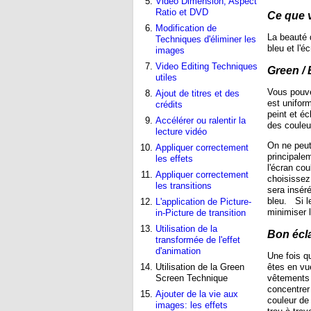
Video Dimension, Aspect
Ratio et DVD
Ce que 
Modification de
La beauté 
Techniques d'éliminer les
bleu et l'é
images
Video Editing Techniques
Green /
utiles
Vous pouvez
Ajout de titres et des
est unifor
crédits
peint et é
Accélérer ou ralentir la
des couleu
lecture vidéo
On ne peut
Appliquer correctement
principalem
les effets
l'écran co
Appliquer correctement
choisissez
les transitions
sera inséré
bleu. Si l
L'application de Picture-
minimiser 
in-Picture de transition
Utilisation de la
Bon écl
transformée de l'effet
d'animation
Une fois qu
Utilisation de la Green
êtes en vue
Screen Technique
vêtements 
concentrer
Ajouter de la vie aux
couleur de 
images: les effets