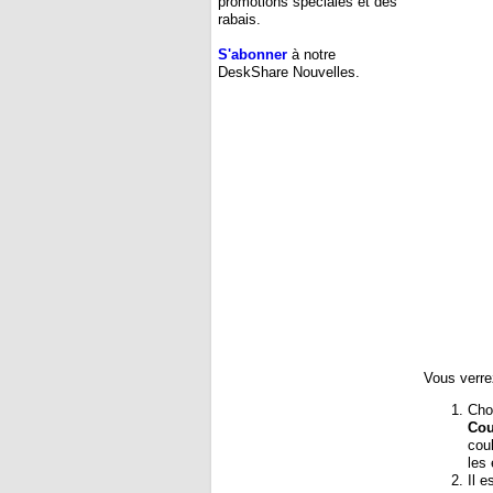
promotions spéciales et des
rabais.
S'abonner
à notre
DeskShare Nouvelles.
Vous verre
Cho
Cou
cou
les 
Il e