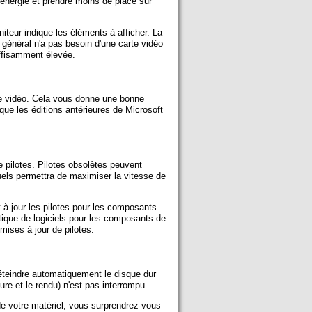
'énergie et prendre moins de place sur
niteur indique les éléments à afficher. La
n général n'a pas besoin d'une carte vidéo
uffisamment élevée.
e vidéo. Cela vous donne une bonne
ue les éditions antérieures de Microsoft
e pilotes. Pilotes obsolètes peuvent
uels permettra de maximiser la vitesse de
 à jour les pilotes pour les composants
ique de logiciels pour les composants de
mises à jour de pilotes.
éteindre automatiquement le disque dur
ture et le rendu) n'est pas interrompu.
e de votre matériel, vous surprendrez-vous