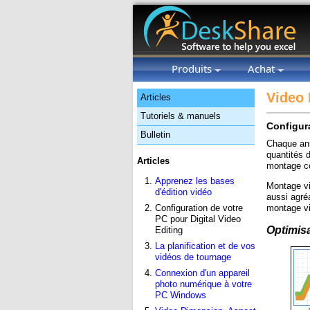
Produits
Achat
Video 
Articles
Tutoriels & manuels
Configura
Bulletin
Chaque ann
quantités 
Articles
montage 
Apprenez les bases
Montage vi
d'édition vidéo
aussi agré
montage vi
Configuration de votre
PC pour Digital Video
Optimisa
Editing
La planification et de vos
vidéos de tournage
Connexion d'un appareil
photo numérique à votre
PC Windows