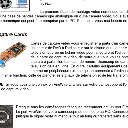
niveau.
La première étape de montage vidéo numérique est d
une base de bandes caméscope analogique ou d'une caméra vidéo, vous avez 
e numérique qui peut être comprise par le PC. Pour cela, vous mai besoin de
apture Cards
Cartes de capture vidéo vous enregistrer à partir d'un c
un lecteur de DVD à l'ordinateur sur le disque dur. La cart
télévision et crée un fichier vidéo pour la lecture et l'éditi
de la carte de capture vidéo, de sorte que vous voulez obte
capture à partir d'un fabricant de renom. Beaucoup de car
télévision déjà en ligne. En outre, certains équipements d
comme un périphérique externe qui se connecte à l'ordinat
 même fonction: celle de prendre les signaux de télévision et de les transform
E:
Si vous avez une connexion FireWire à la fois sur votre caméscope et l'or
e de capture vidéo.
Presque tous les caméscopes fabriqués récemment ont un port Fire
Le port FireWire de votre caméscope se connecte au PC. Connexions
puisque le signal reste numérique tout au long du transfert sans auc