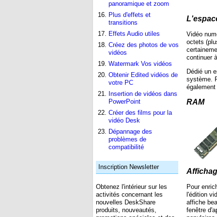
panoramique et zoom
Plus d'effets et
L'espac
transitions
Effets Audio utiles
Vidéo numé
octets (pl
Créez des photos de vos
certaineme
vidéos
continuer à
Watermark Vos vidéos
Dédié un e
Obtenir Edited vidéos de
système. R
votre PC
également
Insertion de vidéos dans
PowerPoint
RAM
Créer des films pour la
vidéo Desk
Dépannage des
problèmes de
compatibilité
Inscription Newsletter
Affichag
Pour enrich
Obtenez l'intérieur sur les
l'édition v
activités concernant les
affiche be
nouvelles DeskShare
fenêtre d'a
produits, nouveautés,