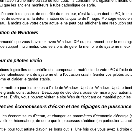
 en raison d'une forte baisse de leur coût. Ils consomment également moins d
au que les anciens moniteurs à tube cathodique de style.
déo crée les signaux de contrôle du moniteur, c'est la façon dont le PC, le mo
 et de suivre ainsi la détermination de la qualité de l'image. Montage vidéo e
eau, à moins que votre carte actuelle ne peut pas afficher à une résolution s
ation de Windows
ommandé que vous travaillez avec Windows XP ou plus récent pour le montag
et de support multimédia. Ces versions de gérer la mémoire du système mieux q
our de pilotes vidéo
ations logicielles de contrôle des composants matériels de votre PC à l'aide d
des ralentissement du système et, à l'occasion crash. Garder vos pilotes act
me et d'aider le garder stable.
z mettre à jour les pilotes à l'aide de Windows Update. Windows Update tient
de grands constructeurs. Beaucoup de décideurs aussi de mise à jour automat
mes. Enfin, vous pouvez visiter le site Web du fabricant de matériel pour les 
vez les économiseurs d'écran et des réglages de puissance
 les économiseurs d'écran, et changer les paramètres d'économie d'énergie (
 veille et hibernation), de sorte que le processus d'édition (en particulier la cap
ntiel pour tout artiste d'avoir les bons outils. Une fois que vous avez à droit