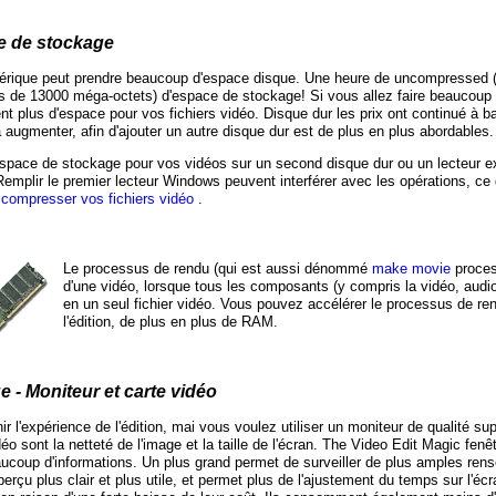
e de stockage
rique peut prendre beaucoup d'espace disque. Une heure de uncompressed (D
us de 13000 méga-octets) d'espace de stockage! Si vous allez faire beaucou
nt plus d'espace pour vos fichiers vidéo. Disque dur les prix ont continué à b
 augmenter, afin d'ajouter un autre disque dur est de plus en plus abordables.
space de stockage pour vos vidéos sur un second disque dur ou un lecteur ext
emplir le premier lecteur Windows peuvent interférer avec les opérations, ce
compresser vos fichiers vidéo
.
Le processus de rendu (qui est aussi dénommé
make movie
process
d'une vidéo, lorsque tous les composants (y compris la vidéo, audio
en un seul fichier vidéo. Vous pouvez accélérer le processus de ren
l'édition, de plus en plus de RAM.
e - Moniteur et carte vidéo
ir l'expérience de l'édition, mai vous voulez utiliser un moniteur de qualité su
idéo sont la netteté de l'image et la taille de l'écran. The Video Edit Magic fen
aucoup d'informations. Un plus grand permet de surveiller de plus amples re
perçu plus clair et plus utile, et permet plus de l'ajustement du temps sur l'é