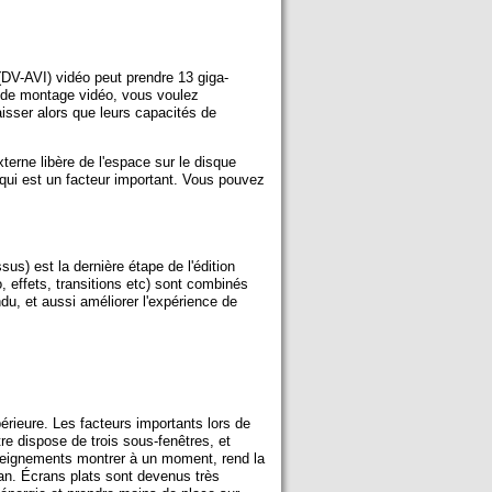
V-AVI) vidéo peut prendre 13 giga-
p de montage vidéo, vous voulez
aisser alors que leurs capacités de
erne libère de l'espace sur le disque
 qui est un facteur important. Vous pouvez
us) est la dernière étape de l'édition
, effets, transitions etc) sont combinés
du, et aussi améliorer l'expérience de
périeure. Les facteurs importants lors de
être dispose de trois sous-fenêtres, et
nseignements montrer à un moment, rend la
cran. Écrans plats sont devenus très