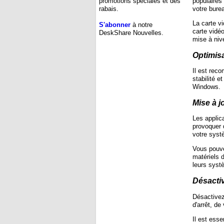
populaires
promotions spéciales et des
votre bure
rabais.
La carte vi
S'abonner
à notre
carte vidéo
DeskShare Nouvelles.
mise à niv
Optimis
Il est rec
stabilité 
Windows.
Mise à j
Les applic
provoquer 
votre systè
Vous pouve
matériels 
leurs systè
Désacti
Désactivez
d'arrêt, de
Il est esse