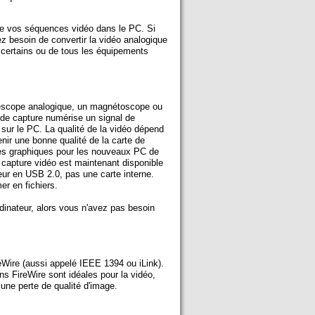
e vos séquences vidéo dans le PC. Si
besoin de convertir la vidéo analogique
 certains ou de tous les équipements
améscope analogique, un magnétoscope ou
e de capture numérise un signal de
on sur le PC. La qualité de la vidéo dépend
nir une bonne qualité de la carte de
tes graphiques pour les nouveaux PC de
e capture vidéo est maintenant disponible
eur en USB 2.0, pas une carte interne.
er en fichiers.
dinateur, alors vous n'avez pas besoin
Wire (aussi appelé IEEE 1394 ou iLink).
 FireWire sont idéales pour la vidéo,
une perte de qualité d'image.