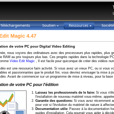
Téléchargements
Soutien
Ressources
Sociét
Edit Magic 4.47
tion de votre PC pour Digital Video Editing
ée, nous voyons des ordinateurs avec des processeurs plus rapides, plus gr
de RAM au prix toujours plus bas. Ces progrès rapides dans la technologie P
comme
Video Edit Magic
, Il est facile pour quiconque de créer des vidéos num
déo est une ressource faim activité. Si vous avez un vieux PC, ou si vous vo
ables et passionnantes que le produit fini, vous devriez envisager la mise à jo
déo. Avant de commencer sur un programme de mise à niveau, pour la base 
tion de votre PC pour l'édition
Laissez les professionnels de le faire:
Si vous n'êt
l'installation de nouveau matériel vous-même, appeler
Garantie des questions:
Si vous avez récemment ach
pour voir si l'évolution du matériel de nature à affecter
Documentation utile:
Passez à la documentation fo
guides d'installation. Cela pourrait vous aider à déci