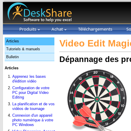
Produits
Achat
Téléchargements
So
Video Edit Magi
Articles
Tutoriels & manuels
Bulletin
Dépannage des pro
Articles
Apprenez les bases
d'édition vidéo
Configuration de votre
PC pour Digital Video
Editing
La planification et de vos
vidéos de tournage
Connexion d'un appareil
photo numérique à votre
PC Windows