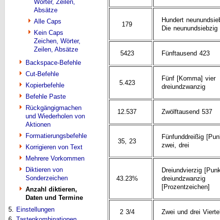
Wörter, Zeilen,
Absätze
Hundert neunundsieb
Alle Caps
179
Die neunundsiebzig
Kein Caps
Zeichen, Wörter,
Zeilen, Absätze
5423
Fünftausend 423
Backspace-Befehle
Cut-Befehle
Fünf [Komma] vier
5.423
Kopierbefehle
dreiundzwanzig
Befehle Paste
Rückgängigmachen
12.537
Zwölftausend 537
und Wiederholen von
Aktionen
Formatierungsbefehle
Fünfunddreißig [Pun
35, 23
zwei, drei
Korrigieren von Text
Mehrere Vorkommen
Diktieren von
Dreiundvierzig [Punk
Sonderzeichen
43.23%
dreiundzwanzig
[Prozentzeichen]
Anzahl diktieren,
Daten und Termine
5.
Einstellungen
2 3/4
Zwei und drei Vierte
6.
Tastenkombinationen