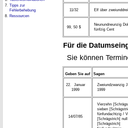
7.
Tipps zur
11/32
Elf über zweiunddre
Fehlerbehebung
8.
Ressourcen
Neunundneunzig Dol
99, 50 $
fünfzig Cent
Für die Datumsein
Sie können Termine
Geben Sie auf
Sagen
22. Januar
Zweiundzwanzig J
1999
1999
Vierzehn [Schrägst
sieben [Schrägstri
fünfundachtzig / V
14/07/85
[Schrägstrich] nul
[Schrägstrich]