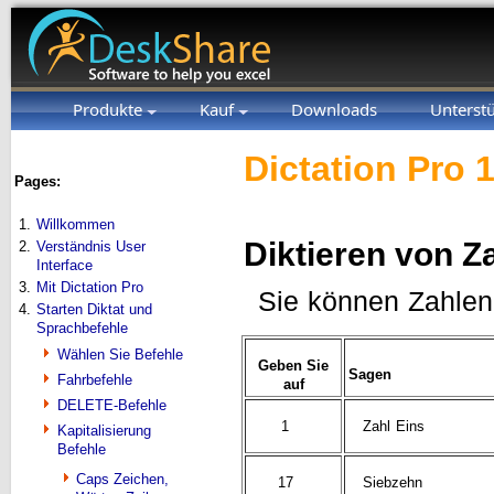
Produkte
Kauf
Downloads
Unterst
Dictation Pro 
Pages:
1.
Willkommen
Diktieren von Z
2.
Verständnis User
Interface
3.
Mit Dictation Pro
Sie können Zahlen 
4.
Starten Diktat und
Sprachbefehle
Wählen Sie Befehle
Geben Sie
Sagen
Fahrbefehle
auf
DELETE-Befehle
1
Zahl Eins
Kapitalisierung
Befehle
Caps Zeichen,
17
Siebzehn