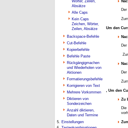
Nac
Wörter, Zeilen,
Absätze
Der
Alle Caps
Zum
Kein Caps
Zeichen, Wörter,
Um den Curs
Zeilen, Absätze
Backspace-Befehle
Nac
Cut-Befehle
Der
Kopierbefehle
Zum
Befehle Paste
Rückgängigmachen
Nac
und Wiederholen von
Der 
Aktionen
Formatierungsbefehle
Zum
Korrigieren von Text
, Um den Cu
Mehrere Vorkommen
Diktieren von
Zu 
Sonderzeichen
Die
Anzahl diktieren,
vor
Daten und Termine
Zum
5.
Einstellungen
6.
Tastenkombinationen