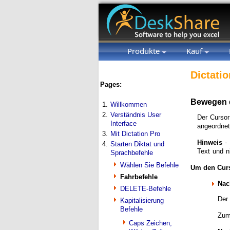
Produkte
Kauf
Dictatio
Pages:
Bewegen d
1.
Willkommen
2.
Verständnis User
Der Cursor
Interface
angeordnet
3.
Mit Dictation Pro
Hinweis
- 
4.
Starten Diktat und
Text und n
Sprachbefehle
Wählen Sie Befehle
Um den Curs
Fahrbefehle
Nac
DELETE-Befehle
Der
Kapitalisierung
Befehle
Zum 
Caps Zeichen,