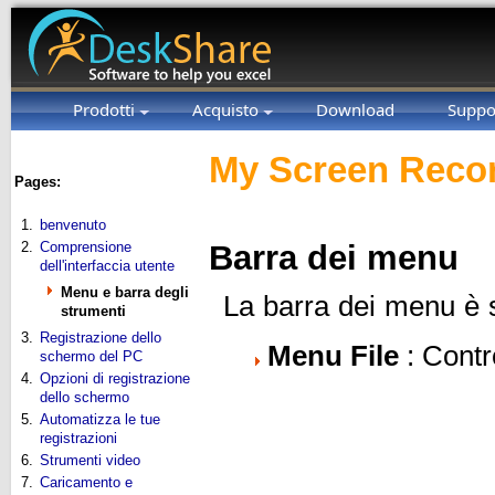
Prodotti
Acquisto
Download
Suppo
My Screen Recor
Pages:
1.
benvenuto
2.
Comprensione
Barra dei menu
dell'interfaccia utente
Menu e barra degli
La barra dei menu è s
strumenti
3.
Registrazione dello
Menu File
: Contro
schermo del PC
4.
Opzioni di registrazione
dello schermo
5.
Automatizza le tue
registrazioni
6.
Strumenti video
7.
Caricamento e