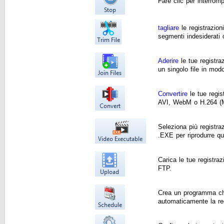
Fare clic per interrom
tagliare
le registrazion
segmenti indesiderati 
Aderire
le tue registr
un singolo file in mod
Convertire
le tue regi
AVI, WebM o H.264 
Seleziona più registra
.EXE per riprodurre qu
Carica le tue registra
FTP.
Crea un programma ch
automaticamente la re