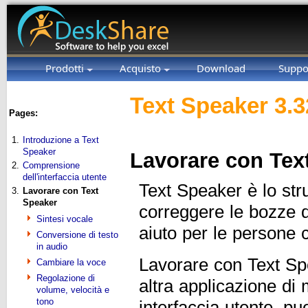
Prodotti
Acquisto
Download
Suppo
Text Speaker 3.3
Pages:
1.
Introduzione a Text
Speaker
Lavorare con Tex
2.
Comprensione
dell'interfaccia utente
Text Speaker è lo stru
3.
Lavorare con Text
Speaker
correggere le bozze de
Sintesi vocale
aiuto per le persone c
Conversione di testo
in audio
Lavorare con Text Sp
Cambiare la voce
Regolazione di
altra applicazione di 
volume, velocità e
tono
interfaccia utente, pu