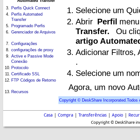
Automated Transfer
3.
Perfis Quick Connect
Selecione um Quic
4.
Perfis Automated
Transfer
Abrir
Perfil
menu 
5.
Programado Perfis
Transfer.
Ou cliq
6.
Gerenciador de Arquivos
artigo Automated
7.
Configurações
8.
configurações de proxy
Adicionar Filtros,
9.
Active e Passive Mode
.
Conexão
10.
Protocolo
Selecione um nome
11.
Certificado SSL
12.
FTP Códigos de Retorno
Agora, um novo Automa
13.
Recursos
Copyright © DeskShare Incorporated.Todos o
Casa
|
Compra
|
Transferências
|
Apoio
|
Recur
Copyright © DeskShare inc