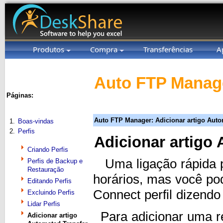
Produtos
Compra
Transferências
A
Auto FTP Manage
Páginas:
Auto FTP Manager: Adicionar artigo Auto
1.
Boas-vindas
2.
Perfis
Adicionar artigo
Criando Perfis
Uma ligação rápida pe
Perfis de Backup e
Restauração
horários, mas você po
Editando Perfis
Connect perfil dizend
Excluindo Perfis
Lidar Perfis
Para adicionar uma r
Adicionar artigo