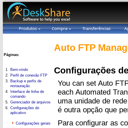
Produtos
Compra
Transferências
A
Auto FTP Manage
Páginas:
Configurações de
1.
Bem-vindo
2.
Perfil de conexão FTP
3.
Backup e perfis de
You can set Auto FTP 
restauração
each Automated Trans
4.
Interface de linha de
comando
uma unidade de rede
5.
Gerenciador de arquivos
é outra opção que pe
6.
Configurações do
aplicativo
Para configurar as co
Configurações gerais