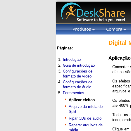
Produtos
Compra
Digital 
Páginas:
Aplicação 
1.
Introdução
2.
Guia de introdução
Converter 
3.
Configurações de
efeitos sã
formato de vídeo
Os efeitos
4.
Configurações de
especifica
formato de áudio
arquivos e
5.
Ferramentas
Aplicar efeitos
Os efeitos
até 400% p
Arquivo de mídia de
Split
Todos os e
Ripar CDs de áudio
incorporad
Reparar arquivos de
Clique em
mídia