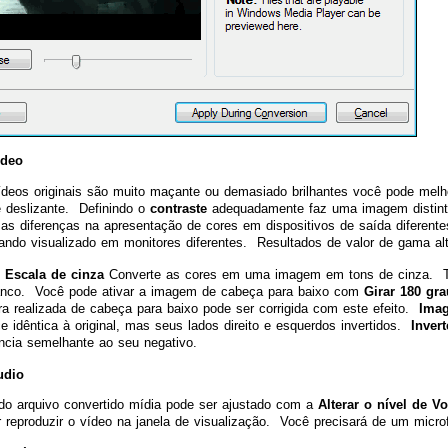
ídeo
deos originais são muito maçante ou demasiado brilhantes você pode melh
e deslizante. Definindo o
contraste
adequadamente faz uma imagem distint
s diferenças na apresentação de cores em dispositivos de saída diferent
do visualizado em monitores diferentes. Resultados de valor de gama alt
o
Escala de cinza
Converte as cores em uma imagem em tons de cinza. Tr
ranco. Você pode ativar a imagem de cabeça para baixo com
Girar 180 gr
 realizada de cabeça para baixo pode ser corrigida com este efeito.
Ima
e idêntica à original, mas seus lados direito e esquerdos invertidos.
Invert
cia semelhante ao seu negativo.
udio
o arquivo convertido mídia pode ser ajustado com a
Alterar o nível de V
 reproduzir o vídeo na janela de visualização. Você precisará de um microfo