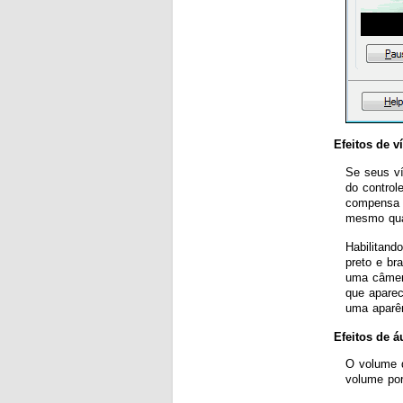
Efeitos de v
Se seus ví
do control
compensa a
mesmo quan
Habilitand
preto e b
uma câmera
que aparec
uma aparên
Efeitos de á
O volume d
volume por