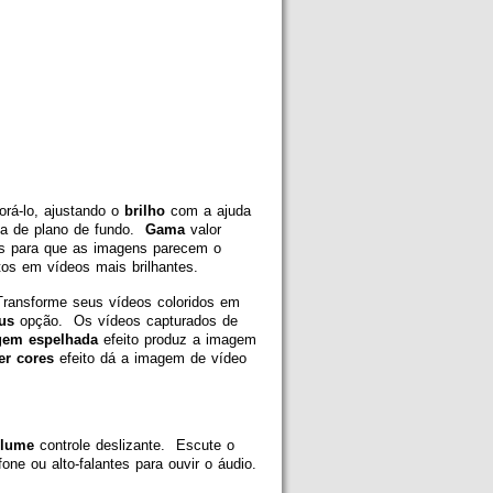
orá-lo, ajustando o
brilho
com a ajuda
a de plano de fundo.
Gama
valor
es para que as imagens parecem o
os em vídeos mais brilhantes.
ansforme seus vídeos coloridos em
aus
opção. Os vídeos capturados de
gem espelhada
efeito produz a imagem
er cores
efeito dá a imagem de vídeo
olume
controle deslizante. Escute o
ne ou alto-falantes para ouvir o áudio.