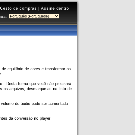
Cesto de compras
|
Assine dentro
gua:
e equilíbrio de cores e transformar os
o.
ão. Desta forma que você não precisará
os os arquivos, desmarque-as na lista de
O volume de áudio pode ser aumentada
antes da conversão no player