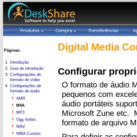
Produtos
Compra
Transferências
A
Digital Media Co
Páginas:
1.
Introdução
2.
Guia de introdução
Configurar propr
3.
Configurações de
formato de vídeo
O formato de áudio 
4.
Configurações de
formato de áudio
pequenos com excelen
AMR
áudio portáteis supor
M4A
Microsoft Zune etc.
MP3
Ogg Vorbis
formato de arquivo 
WAV
WMA Custom
Para definir as conf