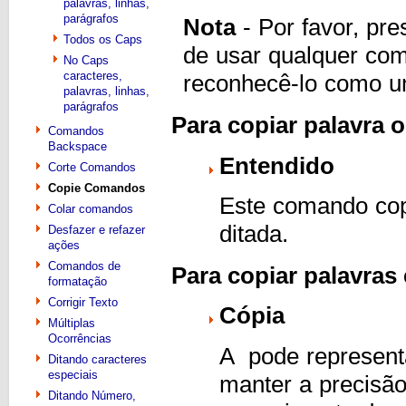
palavras, linhas,
parágrafos
Nota
- Por favor, pr
Todos os Caps
de usar qualquer coma
No Caps
caracteres,
reconhecê-lo como u
palavras, linhas,
parágrafos
Para copiar palavra 
Comandos
Backspace
Entendido
Corte Comandos
Copie Comandos
Este comando copi
Colar comandos
ditada.
Desfazer e refazer
ações
Comandos de
Para copiar palavras 
formatação
Corrigir Texto
Cópia
Múltiplas
Ocorrências
A
pode represent
Ditando caracteres
especiais
manter a precisão
Ditando Número,