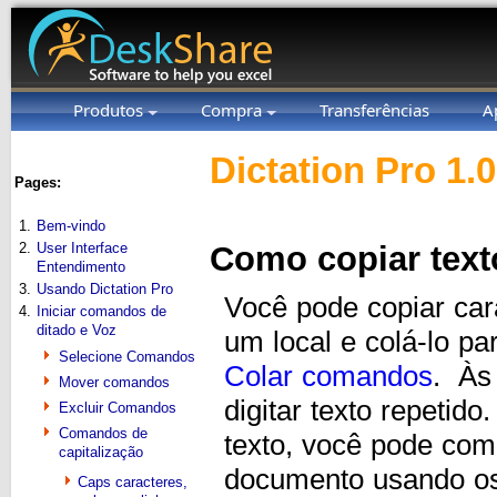
Produtos
Compra
Transferências
A
Dictation Pro 1.
Pages:
1.
Bem-vindo
2.
User Interface
Como copiar text
Entendimento
3.
Usando Dictation Pro
Você pode copiar cara
4.
Iniciar comandos de
ditado e Voz
um local e colá-lo p
Selecione Comandos
Colar comandos
. Às
Mover comandos
digitar texto repeti
Excluir Comandos
Comandos de
texto, você pode coma
capitalização
documento usando os
Caps caracteres,