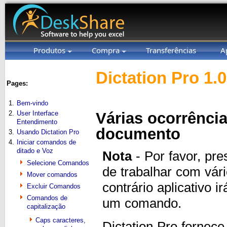
Produtos
Compra
Transferências
A
Dictation Pro 1.
Pages:
1.
Bem-vindo
2.
User Interface
Várias ocorrênci
Entendimento
documento
3.
Usando Dictation Pro
4.
Iniciar comandos de
ditado e Voz
Nota
- Por favor, pr
Selecione Comandos
de trabalhar com vá
Mover comandos
contrário aplicativo
Excluir Comandos
Comandos de
um comando.
capitalização
Caps caracteres,
Dictation Pro fornec