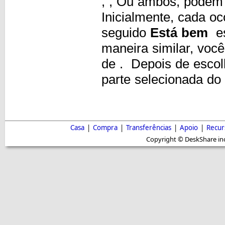
,
, Ou ambos, podem 
Inicialmente, cada o
seguido
Está bem
es
maneira similar, voc
de
. Depois de esco
parte selecionada do
Casa
|
Compra
|
Transferências
|
Apoio
|
Recur
Copyright © DeskShare inc