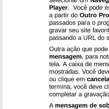
Player
. Você pode es
a partir do
Outro Pr
passados ​​para o pr
gravar seu site favo
passando a URL do s
Outra ação que pode 
mensagem
, para no
tela. A caixa de men
mostradas. Você deve
ou clique em
cancela
termina, você deve c
completar a gravaçã
A
mensagem de sob