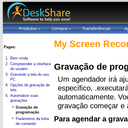
Produtos
Compra
Transferências
A
My Screen Recor
Pages:
1.
Bem vinda
2.
Compreender a interface
Gravação de pro
do usuário
3.
Gravando a tela do seu
Um agendador irá aj
PC
4.
Opções de gravação de
específico, .executar
tela
automaticamente. Voc
5.
Automatize suas
gravações
gravação começar e 
Gravação de
programação
Para agendar a grav
Parâmetros da linha
de comando