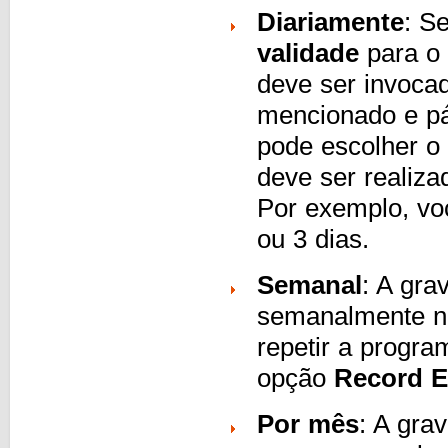
Diariamente
: S
validade
para o 
deve ser invoca
mencionado e pá
pode escolher o 
deve ser realiz
Por exemplo, vo
ou 3 dias.
Semanal
: A gra
semanalmente no
repetir a progr
opção
Record E
Por mês
: A gra