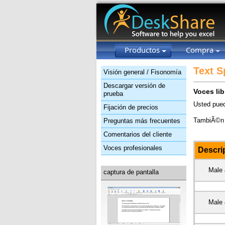
Productos
Compra
Text S
Visión general / Fisonomía
Descargar versión de
Voces lib
prueba
Usted pued
Fijación de precios
TambiÃ©n p
Preguntas más frecuentes
Comentarios del cliente
Voces profesionales
Descri
Male
captura de pantalla
Male 