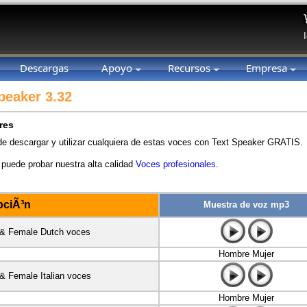
Descargas
Apoyo
Recursos
Empresa
peaker 3.32
res
e descargar y utilizar cualquiera de estas voces con Text Speaker GRATIS.
uede probar nuestra alta calidad
Voces profesionales
.
pciÃ³n
Muestra de voz mp3
 & Female Dutch voces
Hombre Mujer
& Female Italian voces
Hombre Mujer