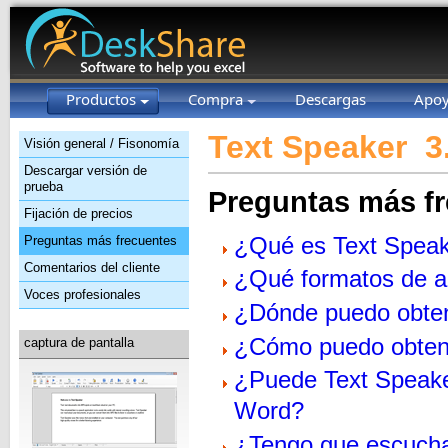
Productos
Compra
Descargas
Apo
Text Speaker
3.
Visión general / Fisonomía
Descargar versión de
prueba
Preguntas más f
Fijación de precios
¿Qué es Text Spea
Preguntas más frecuentes
Comentarios del cliente
¿Qué formatos de a
Voces profesionales
¿Dónde puedo obte
¿Cómo puedo obten
captura de pantalla
¿Puede Text Speaker
Word?
¿Tengo que escucha