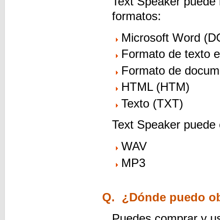
Text Speaker puede i
formatos:
Microsoft Word (
Formato de texto e
Formato de docume
HTML (HTM)
Texto (TXT)
Text Speaker puede c
WAV
MP3
Q. ¿Dónde puedo ob
Puedes comprar y u