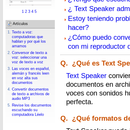
¿ Text Speaker admi
1
2
3
4
5
Estoy teniendo prob
Artículos
hacer?
Texto a voz:
¿Cómo puedo conver
computadoras que
hablan y por qué los
con mi reproductor d
amamos
Conversor de texto a
voz: seleccionar una
Q. ¿Qué es Text Sp
voz de texto a voz
Las voces en español,
alemán y francés leen
Text Speaker
convier
en voz alta sus
documentos en arch
documentos
Convertir documentos
voces con sonidos h
de texto a archivos de
audio MP3
perfecta.
Revise los documentos
escuchando su
computadora Léelo
Q. ¿Qué formatos de