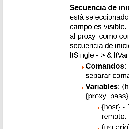
Secuencia de ini
está seleccionad
campo es visible. 
al proxy, cómo con
secuencia de inic
ltSingle - > & ltVa
Comandos
:
separar coma
Variables
: {
{proxy_pass}
{host} -
remoto.
{usuario