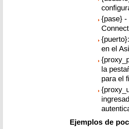
configur
{pase} -
Connect
{puerto}
en el As
{proxy_p
la pesta
para el f
{proxy_u
ingresad
autentic
Ejemplos de poca