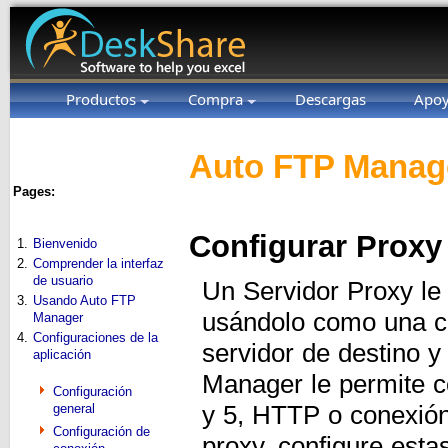
Productos
Compra
Descargas
Apo
Auto FTP Manage
Pages:
Configurar Proxy
1.
Bienvenido
2.
Comprender la interfaz
de usuario
Un Servidor Proxy le 
3.
Usando Auto FTP
usándolo como una ca
Manager
4.
Configuraciones de la
servidor de destino y
aplicación
Manager le permite co
Configuración
y 5, HTTP o conexión
general
Configuración de
proxy, configure esta