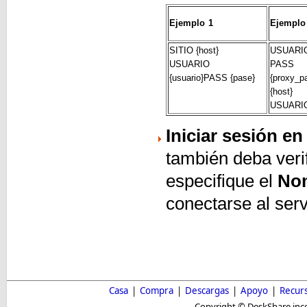
Ejemplo 1
Ejemplo
SITIO {host}
USUARIO 
USUARIO
PASS
{usuario}PASS {pase}
{proxy_p
{host}
USUARIO 
Iniciar sesión en
también deba verif
especifique el
Nom
conectarse al serv
Casa
|
Compra
|
Descargas
|
Apoyo
|
Recur
Copyright © DeskShare inc