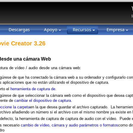
Descargas
Apoyo
Recursos
Empresa
vie Creator 3.26
 desde una cámara Web
ptura de vídeo / audio desde una cámara web:
gúrese de que ha conectado la cámara web a su ordenador y configurarlo co
s aplicaciones que no están utilizando el dispositivo de captura.
rto el
herramienta de captura de
.
úrese de que seleccionar la cámara web como el dispositivo que desea captu
rente de
cambiar el dispositivo de captura
.
ccione la carpeta
en la que desea guardar el archivo capturado. La herramie
rchivo añadiendo un número si el archivo con el mismo nombre ya existe en 
defecto, la herramienta de captura de captura de audio con el vídeo. Puede 
es necesario
cambio de vídeo, cámara y audio parámetros o formatos
como dim
dro