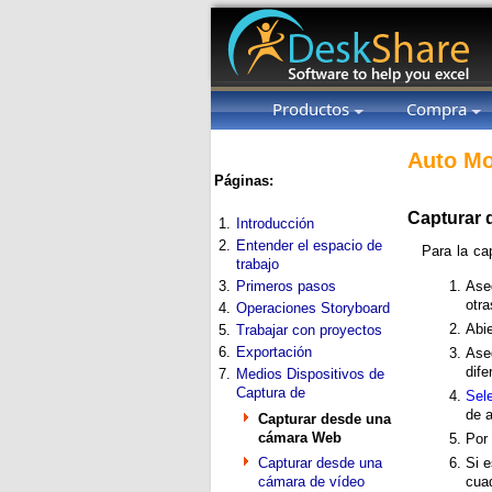
Productos
Compra
Auto Mo
Páginas:
Capturar
1.
Introducción
2.
Entender el espacio de
Para la ca
trabajo
3.
Primeros pasos
Ase
otra
4.
Operaciones Storyboard
Abie
5.
Trabajar con proyectos
6.
Exportación
Aseg
dife
7.
Medios Dispositivos de
Captura de
Sele
de a
Capturar desde una
cámara Web
Por 
Capturar desde una
Si 
cámara de vídeo
cua