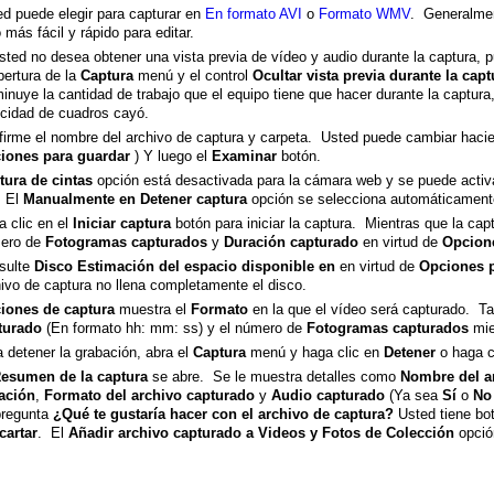
d puede elegir para capturar en
En formato AVI
o
Formato WMV
. Generalmen
 más fácil y rápido para editar.
sted no desea obtener una vista previa de vídeo y audio durante la captura, p
pertura de la
Captura
menú y el control
Ocultar vista previa durante la capt
inuye la cantidad de trabajo que el equipo tiene que hacer durante la captura,
ocidad de cuadros cayó.
firme el nombre del archivo de captura y carpeta. Usted puede cambiar hacie
iones para guardar
) Y luego el
Examinar
botón.
tura de cintas
opción está desactivada para la cámara web y se puede activ
 El
Manualmente en Detener captura
opción se selecciona automáticament
 clic en el
Iniciar captura
botón para iniciar la captura. Mientras que la cap
ero de
Fotogramas capturados
y
Duración capturado
en virtud de
Opcion
sulte
Disco Estimación del espacio disponible en
en virtud de
Opciones p
ivo de captura no llena completamente el disco.
iones de captura
muestra el
Formato
en la que el vídeo será capturado. T
turado
(En formato hh: mm: ss) y el número de
Fotogramas capturados
mie
 detener la grabación, abra el
Captura
menú y haga clic en
Detener
o haga c
esumen de la captura
se abre. Se le muestra detalles como
Nombre del a
ación
,
Formato del archivo capturado
y
Audio capturado
(Ya sea
Sí
o
No
pregunta
¿Qué te gustaría hacer con el archivo de captura?
Usted tiene bo
cartar
. El
Añadir archivo capturado a Videos y Fotos de Colección
opción