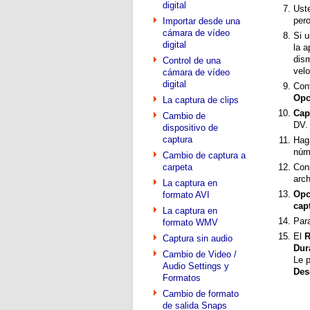
digital
Uste
pero
Importar desde una
cámara de vídeo
Si u
digital
la a
dism
Control de una
vel
cámara de vídeo
digital
Con
Opc
La captura de clips
Cap
Cambio de
DV.
dispositivo de
captura
Haga
núm
Cambio de captura a
carpeta
Con
arch
La captura en
Opc
formato AVI
cap
La captura en
Para
formato WMV
El
R
Captura sin audio
Dur
Cambio de Video /
Le 
Audio Settings y
Des
Formatos
Cambio de formato
de salida Snaps