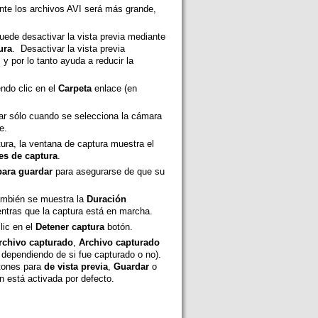
te los archivos AVI será más grande,
uede desactivar la vista previa mediante
ura
. Desactivar la vista previa
 y por lo tanto ayuda a reducir la
ndo clic en el
Carpeta
enlace (en
ar sólo cuando se selecciona la cámara
e.
tura, la ventana de captura muestra el
es de captura
.
ara guardar
para asegurarse de que su
ambién se muestra la
Duración
ntras que la captura está en marcha.
lic en el
Detener captura
botón.
rchivo capturado
,
Archivo capturado
dependiendo de si fue capturado o no).
tones para
de vista previa
,
Guardar
o
 está activada por defecto.