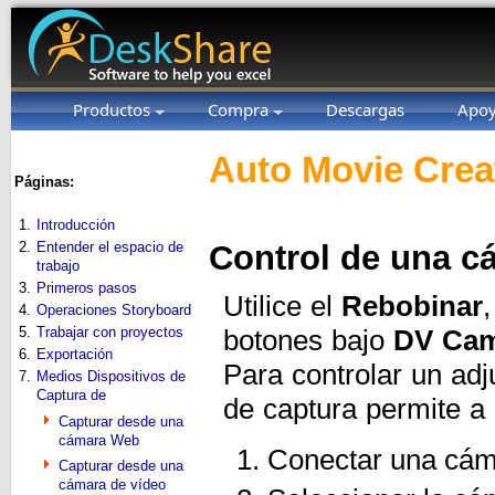
Productos
Compra
Descargas
Apo
Auto Movie Crea
Páginas:
1.
Introducción
2.
Entender el espacio de
Control de una cá
trabajo
3.
Primeros pasos
Utilice el
Rebobinar
4.
Operaciones Storyboard
5.
Trabajar con proyectos
botones bajo
DV Cam
6.
Exportación
Para controlar un adj
7.
Medios Dispositivos de
Captura de
de captura permite a
Capturar desde una
cámara Web
Conectar una cám
Capturar desde una
cámara de vídeo