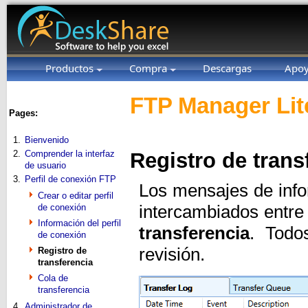
Productos
Compra
Descargas
Apo
FTP Manager Lit
Pages:
1.
Bienvenido
2.
Comprender la interfaz
Registro de trans
de usuario
3.
Perfil de conexión FTP
Los mensajes de info
Crear o editar perfil
de conexión
intercambiados entr
Información del perfil
transferencia
. Todo
de conexión
revisión.
Registro de
transferencia
Cola de
transferencia
4.
Administrador de