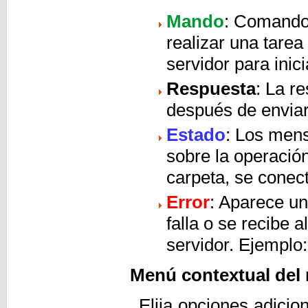
Mando
: Comando 
realizar una tarea 
servidor para inic
Respuesta
: La r
después de envia
Estado
: Los mens
sobre la operació
carpeta, se conect
Error
: Aparece u
falla o se recibe 
servidor. Ejemplo:
Menú contextual del 
Elija opciones adicion