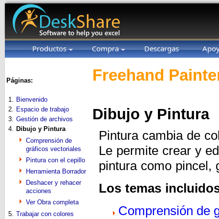
Productos
Compra
Descargas
Apo
Freehand Painter
Páginas:
1.
Bienvenido
2.
Espacio de trabajo
Dibujo y Pintura
3.
Gestión de archivos
4.
Dibujo y Pintura
Pintura cambia de co
Comprensión de
Le permite crear y ed
gráficos vectoriales
Pintura con el cepillo
pintura como pincel,
Herramienta Borrador
Deshacer y rehacer
Los temas incluidos
acciones
Ver Obra completa
Comprensión de gr
5.
Trabajar con colores