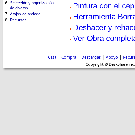
6.
Selección y organización
Pintura con el cepi
de objetos
7.
Atajos de teclado
Herramienta Borr
8.
Recursos
Deshacer y rehac
Ver Obra complet
Casa
|
Compra
|
Descargas
|
Apoyo
|
Recur
Copyright © DeskShare inc