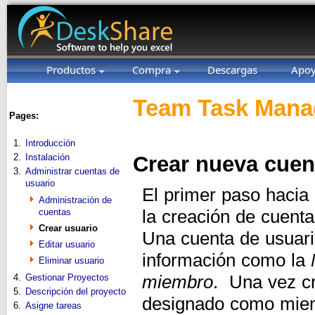
Productos
Compra
Descargas
Apo
Team Task Manag
Pages:
1.
Introducción
2.
Instalación
Crear nueva cuen
3.
Administrar cuentas de
usuario
El primer paso hacia
Administración de
cuentas
la creación de cuent
Crear usuario
Una cuenta de usuari
Editar usuario
información como la
Eliminar usuario
4.
Gestionar Proyectos
miembro
. Una vez cr
5.
Descripción del proyecto
designado como miem
6.
Asigne tareas