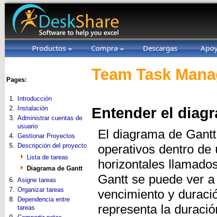
Productos
Compra
Descargas
Apo
Team Task Manag
Pages:
1.
Introducción
2.
Instalación
Entender el diag
3.
Administrar cuentas de
usuario
El diagrama de Gantt
4.
Gestionar Proyectos
5.
Descripción del proyecto
operativos dentro de
Lista de tareas
horizontales llamado
Diagrama de Gantt
Gantt se puede ver a 
6.
Asigne tareas
7.
Organizar tareas
vencimiento y duració
8.
Dependencia entre
representa la duración
tareas