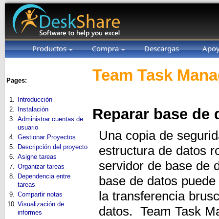
Productos
Compra
Descargas
Apo
Team Task Manag
Pages:
1.
Introducción
2.
Instalación
Reparar base de 
3.
Administrar cuentas de
usuario
Una copia de segurida
4.
Gestionar Proyectos
5.
Descripción del proyecto
estructura de datos r
6.
Asigne tareas
servidor de base de 
7.
Organizar tareas
8.
Dependencia entre
base de datos puede 
tareas
la transferencia brus
9.
Compartir notas
10.
Visualización de
datos. Team Task Man
informes