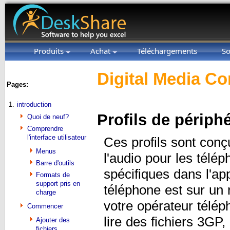
Produits
Achat
Téléchargements
So
Digital Media Co
Pages:
1.
introduction
Profils de périph
Quoi de neuf?
Comprendre
l'interface utilisateur
Ces profils sont conç
Menus
l'audio pour les télép
Barre d'outils
spécifiques dans l'ap
Formats de
support pris en
téléphone est sur u
charge
votre opérateur télé
Commencer
lire des fichiers 3G
Ajouter des
fichiers