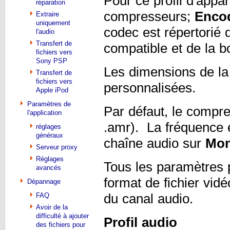
Pour ce profil d'appa
réparation
compresseurs;
Enco
Extraire
uniquement
codec est répertorié 
l'audio
Transfert de
compatible et de la 
fichiers vers
Sony PSP
Les dimensions de la
Transfert de
fichiers vers
personnalisées.
Apple iPod
Paramètres de
Par défaut, le compr
l'application
.amr). La fréquence 
réglages
généraux
chaîne audio sur
Mo
Serveur proxy
Réglages
Tous les paramètres p
avancés
format de fichier vid
Dépannage
du canal audio.
FAQ
Avoir de la
difficulté à ajouter
Profil audio
des fichiers pour