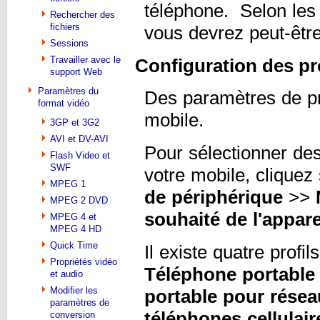
téléphone. Selon les 
Rechercher des
fichiers
vous devrez peut-être
Sessions
Travailler avec le
Configuration des pr
support Web
Paramètres du
Des paramètres de pro
format vidéo
mobile.
3GP et 3G2
AVI et DV-AVI
Pour sélectionner de
Flash Video et
SWF
votre mobile, cliquez
MPEG 1
de périphérique
>>
MPEG 2 DVD
souhaité de l'appare
MPEG 4 et
MPEG 4 HD
Quick Time
Il existe quatre profi
Propriétés vidéo
Téléphone portabl
et audio
Modifier les
portable pour rése
paramètres de
téléphones cellulair
conversion