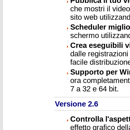
Pubblica il tuo v
che mostri il vide
sito web utilizzand
Scheduler miglio
schermo utilizzan
Crea eseguibili 
dalle registrazion
facile distribuzion
Supporto per W
ora completamente
7 a 32 e 64 bit.
Versione 2.6
Controlla l'aspe
effetto grafico del