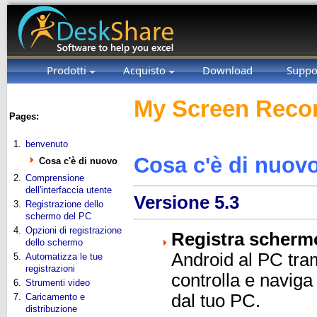
Prodotti
Acquisto
Download
Suppo
My Screen Recor
Pages:
1.
benvenuto
Cosa c'è di nuov
Cosa c'è di nuovo
2.
Comprensione
dell'interfaccia utente
Versione 5.3
3.
Registrazione dello
schermo del PC
4.
Opzioni di registrazione
Registra scherm
dello schermo
Android al PC tr
5.
Automatizza le tue
registrazioni
controlla e naviga 
6.
Strumenti video
dal tuo PC.
7.
Caricamento e
distribuzione