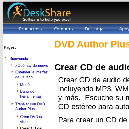
Productos
Compra
Descargas
Apo
DVD Author Plus
Pages:
1.
Bienvenido
Crear CD de audi
¿Qué hay de nuevo
Entender la interfaz
de usuario
Crear CD de audio de
Menús
incluyendo MP3, WM
Barra de
y más. Escuche su mú
herramientas
Trabajar con DVD
CD estéreo para aut
Author Plus
Crear DVD de
Para crear un CD de 
vídeo
Crear CD de