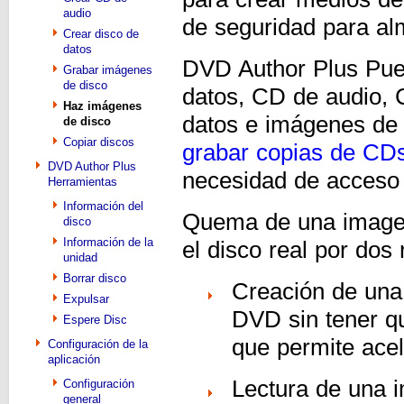
audio
de seguridad para al
Crear disco de
datos
DVD Author Plus Pue
Grabar imágenes
de disco
datos, CD de audio,
Haz imágenes
datos e imágenes de 
de disco
Copiar discos
grabar copias de CD
DVD Author Plus
necesidad de acceso a
Herramientas
Información del
Quema de una imagen
disco
Información de la
el disco real por dos
unidad
Borrar disco
Creación de una
Expulsar
DVD sin tener que
Espere Disc
que permite acel
Configuración de la
aplicación
Lectura de una i
Configuración
general