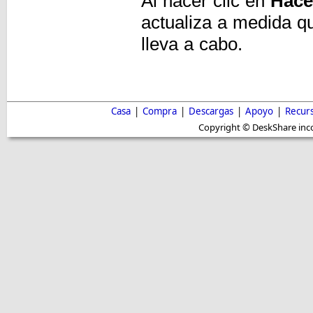
Al hacer clic en
Hace
actualiza a medida q
lleva a cabo.
Casa
|
Compra
|
Descargas
|
Apoyo
|
Recur
Copyright © DeskShare inc