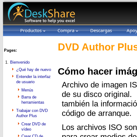
Productos
Compra
Descargas
Apo
DVD Author Plus
Pages:
1.
Bienvenido
Cómo hacer imáge
¿Qué hay de nuevo
Entender la interfaz
de usuario
Archivo de imagen IS
Menús
de su disco original.
Barra de
también la informació
herramientas
Trabajar con DVD
código de arranque.
Author Plus
Crear DVD de
Los archivos ISO son
vídeo
para crear medios de
Crear CD de