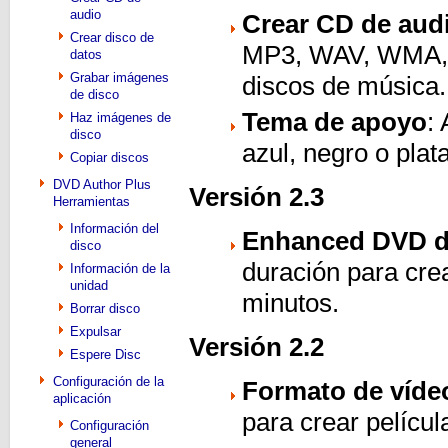
audio
Crear CD de aud
Crear disco de
MP3, WAV, WMA, O
datos
Grabar imágenes
discos de música
de disco
Tema de apoyo
:
Haz imágenes de
disco
azul, negro o pla
Copiar discos
DVD Author Plus
Versión 2.3
Herramientas
Información del
Enhanced DVD du
disco
duración para cre
Información de la
unidad
minutos.
Borrar disco
Expulsar
Versión 2.2
Espere Disc
Configuración de la
Formato de víde
aplicación
para crear pelícu
Configuración
general