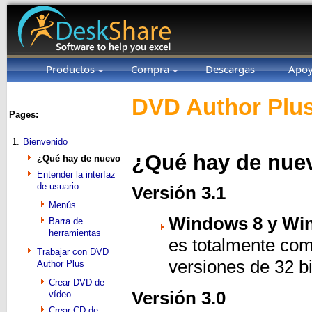
Productos
Compra
Descargas
Apo
DVD Author Plus
Pages:
1.
Bienvenido
¿Qué hay de nue
¿Qué hay de nuevo
Entender la interfaz
de usuario
Versión 3.1
Menús
Windows 8 y Win
Barra de
herramientas
es totalmente co
Trabajar con DVD
versiones de 32 bit
Author Plus
Crear DVD de
Versión 3.0
vídeo
Crear CD de