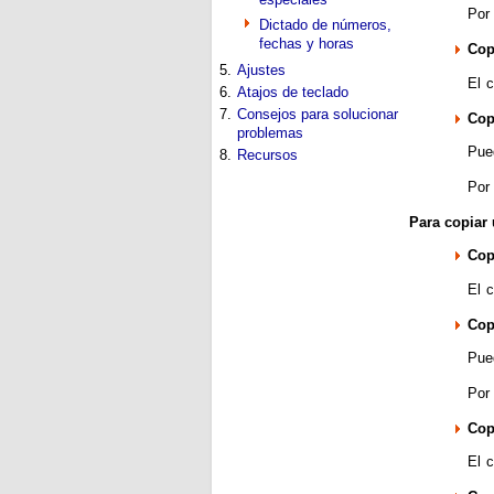
Por
Dictado de números,
fechas y horas
Cop
5.
Ajustes
El 
6.
Atajos de teclado
7.
Consejos para solucionar
Cop
problemas
Pued
8.
Recursos
Por 
Para copiar 
Copi
El c
Cop
Pued
Por 
Copi
El c