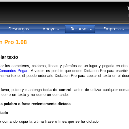
Descargas
Apoyo
Recursos
Empresa
n Pro 1.08
ar texto
ar los caracteres, palabras, líneas y párrafos de un lugar y pegarla en otr
Comandos Pegar
. A veces es posible que desee Dictation Pro para escribir
ismo texto, él puede ordenarle Dictation Pro para copiar el texto en el doc
 favor, pulse y mantenga
tecla de control
antes de utilizar cualquier coman
á como un texto y no como un comando.
la palabra o frase recientemente dictada
iado
e comando copia la última frase o línea que se ha dictado.