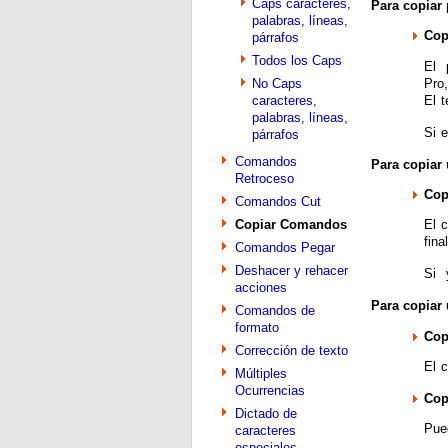
Caps caracteres,
Para copiar 
palabras, líneas,
Cop
párrafos
Todos los Caps
El
p
Pro
No Caps
El 
caracteres,
palabras, líneas,
Si 
párrafos
Comandos
Para copiar
Retroceso
Cop
Comandos Cut
Copiar Comandos
El 
fina
Comandos Pegar
Deshacer y rehacer
Si
acciones
Para copiar
Comandos de
formato
Cop
Corrección de texto
El 
Múltiples
Ocurrencias
Cop
Dictado de
Pued
caracteres
especiales