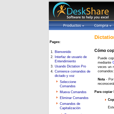
Productos
Compra
Dictatio
Pages:
Cómo copi
1.
Bienvenido
2.
Interfaz de usuario de
Puede copi
Entendimiento
mediante
3.
Usando Dictation Pro
veces un m
comandos:
4.
Comience comandos de
dictado y voz
Nota
- Por
Seleccione
reconocer
Comandos
Para copiar 
Mueva Comandos
Eliminar Comandos
Cop
Comandos de
Est
Capitalización