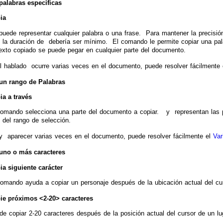
palabras específicas
ia
uede representar cualquier palabra o una frase. Para mantener la precisión
, la duración de
debería ser mínimo. El comando le permite copiar una pal
texto copiado se puede pegar en cualquier parte del documento.
el hablado
ocurre varias veces en el documento, puede resolver fácilmente
 un rango de Palabras
ia
a través
comando selecciona una parte del documento a copiar.
y
representan las p
l del rango de selección.
y
aparecer varias veces en el documento, puede resolver fácilmente el
Var
 uno o más caracteres
ia siguiente carácter
comando ayuda a copiar un personaje después de la ubicación actual del cur
ie próximos <2-20> caracteres
e copiar 2-20 caracteres después de la posición actual del cursor de un lug